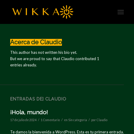
Acerca de
Claudio
This author has not written his bio yet.
But we are proud to say that
Claudio
contributed 1
entries already.
ENTRADAS DE] CLAUDIO
¡Hola, mundo!
/
/
/
17 de julio de 2024
1 Comentario
en
Sin categoría
por
Claudio
Te damos la bienvenida a WordPress. Esta es tu primera entrada.